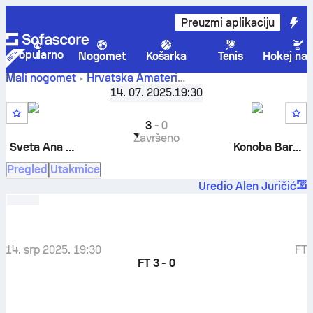
Preuzmi aplikaciju
Popularno
Nogomet
Košarka
Tenis
Hokej na 
Mali nogomet
Hrvatska
Amateri
MNT Ivo Bradarić-Brada Omiš - Pretkolo
,
64 najboljih
14. 07. 2025.
19:30
Sveta Ana Dicmo
-
Konoba Barkarola
3
-
0
Završeno
Sveta Ana Dicmo
Konoba Barkarola
Pregled
Utakmice
Uredio Alen Juričić
14. srp 2025. 19:30
FT
FT
3 - 0