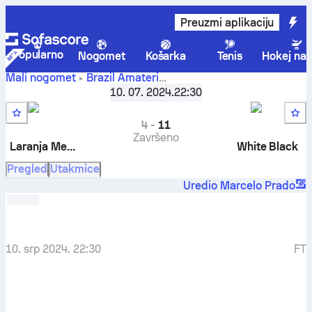
Preuzmi aplikaciju
Popularno
Nogomet
Košarka
Tenis
Hokej na 
Mali nogomet
Brazil
Amateri
Laranja
Copa Chama no Var - Grupo A
10. 07. 2024.
,
22:30
1. kolo
Mecânica FC
-
White Black FC
4
-
11
Završeno
Laranja Mecânica
White Black
Pregled
Utakmice
Uredio Marcelo Prado
10. srp 2024. 22:30
FT