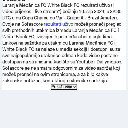
Laranja Mecânica FC
White Black FC
rezultati uživo (i
video prijenos - live stream*) počinju 10. srp 2024. u 22:30
UTC u na Copa Chama no Var - Grupo A - Brazil Amateri.
Ovdje na Sofascore
rezultati uživo
možeš pronaći pregled
svih prethodnih utakmica između
Laranja Mecânica FC
i
White Black FC
, izdvojenih po međusobnim ogledima.
Linkovi na sažetke za utakmicu
Laranja Mecânica FC
i
White Black FC
se nalaze u media sekciji i dostupni su za
sve najpopularnije utakmice odmah kada video postane
dostupan na stranicama kao što su Youtube i Dailymotion.
Sofascore se ne smatra odgovornim za video sadržaj koji
možeš pronaći na ovim stranicama, a za bilo kakve
zakonske pritužbe, kontaktirajte vlasnike sadržaja.
Prikaži više