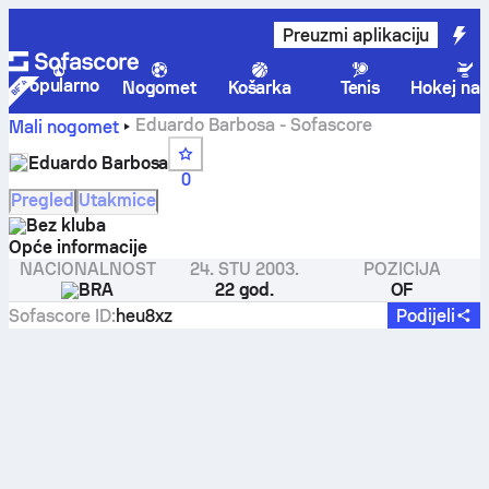
Preuzmi aplikaciju
Popularno
Nogomet
Košarka
Tenis
Hokej na 
Eduardo Barbosa - Sofascore
Mali nogomet
Eduardo Barbosa
0
Pregled
Utakmice
Bez kluba
Opće informacije
NACIONALNOST
24. STU 2003.
POZICIJA
BRA
22 god.
OF
Sofascore ID
:
heu8xz
Podijeli