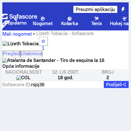
Preuzmi aplikaciju
Popularno
Nogomet
Košarka
Tenis
Hokej na 
Lizeth Tobacia - Sofascore
Mali nogomet
Lizeth Tobacia
1
Pregled
Utakmice
Atalanta de Santander - Tiro de esquina la 16
Opće informacije
NACIONALNOST
12. LIS 2007.
BROJ
COL
18 god.
2
Sofascore ID
:
rsjq36
Podijeli