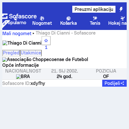
Preuzmi aplikaciju
Popularno
Nogomet
Košarka
Tenis
Hokej na 
Thiago Di Cianni - Sofascore
Mali nogomet
Thiago Di Cianni
1
Pregled
Utakmice
Associação Choppecoense de Futebol
Opće informacije
NACIONALNOST
21. SIJ 2002.
POZICIJA
BRA
24 god.
OF
Sofascore ID
:
xdyfhy
Podijeli