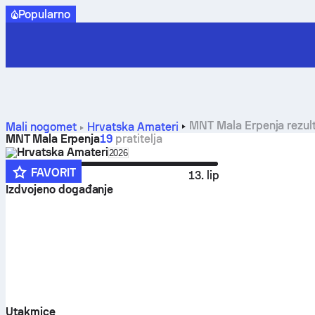
Popularno
MNT Mala Erpenja rezult
Mali nogomet
Hrvatska
Amateri
MNT Mala Erpenja
19
pratitelja
Hrvatska
Amateri
Select season in unique tournament he
2026
FAVORIT
11. lip
13. lip
Izdvojeno događanje
Utakmice