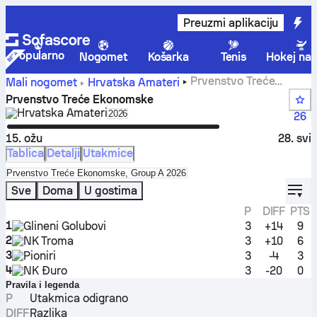
Preuzmi aplikaciju
Popularno
Nogomet
Košarka
Tenis
Hokej na 
Prvenstvo Treće
Mali nogomet
Hrvatska
Amateri
Ekonomske rezultati uživo
Prvenstvo Treće Ekonomske
Hrvatska
Amateri
Select season in unique tournament hea
2026
26
15. ožu
28. svi
Tablica
Detalji
Utakmice
Select standings table in tournament standings
Prvenstvo Treće Ekonomske, Group A 2026
displ
Sve
Doma
U gostima
P
DIFF
PTS
1
Glineni Golubovi
3
+14
9
2
NK Troma
3
+10
6
3
Pioniri
3
-4
3
4
NK Đuro
3
-20
0
Pravila i legenda
P
Utakmica odigrano
DIFF
Razlika