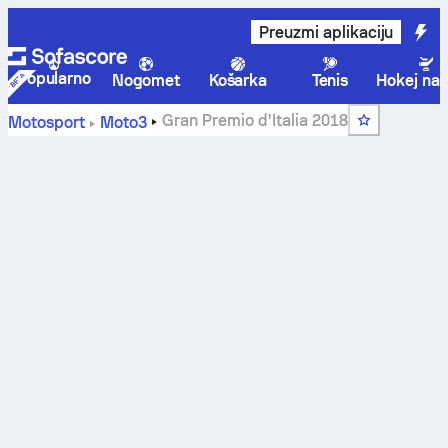
Preuzmi aplikaciju
Popularno
Nogomet
Košarka
Tenis
Hokej na 
Gran Premio d'Italia 2018
Motosport
Moto3