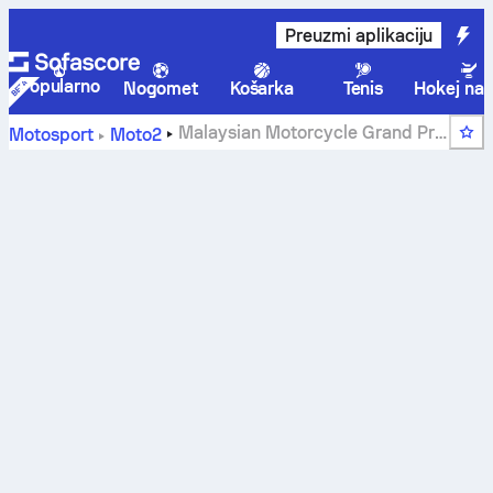
Preuzmi aplikaciju
Popularno
Nogomet
Košarka
Tenis
Hokej na 
Malaysian Motorcycle Grand Prix
Motosport
Moto2
2018