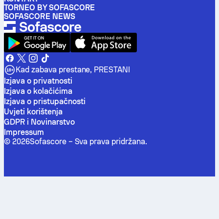
TORNEO BY SOFASCORE
SOFASCORE NEWS
Kad zabava prestane, PRESTANI
Izjava o privatnosti
Izjava o kolačićima
Izjava o pristupačnosti
Uvjeti korištenja
GDPR i Novinarstvo
Impressum
©
2026
Sofascore –
Sva prava pridržana
.