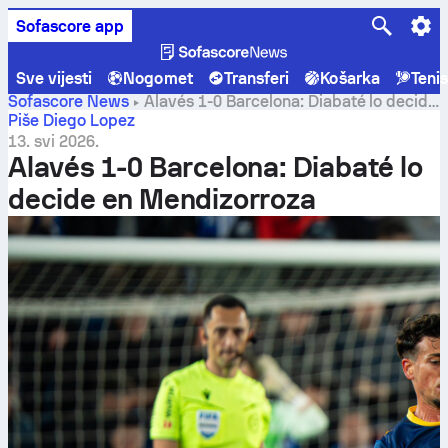
Sofascore app
Sve vijesti
Nogomet
Transferi
Košarka
Teni
Sofascore News
Alavés 1-0 Barcelona: Diabaté lo decide
en Mendizorroza
Piše Diego Lopez
13. svi 2026.
Alavés 1-0 Barcelona: Diabaté lo
decide en Mendizorroza