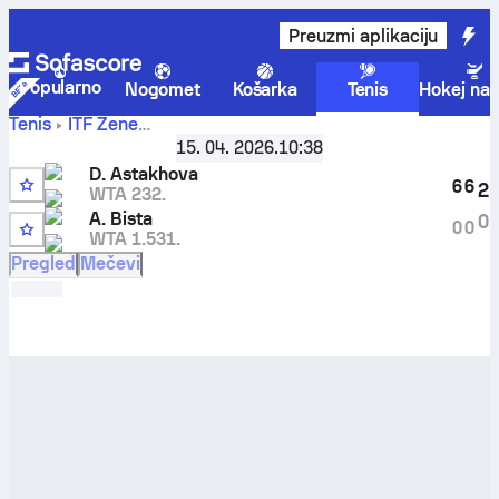
Preuzmi aplikaciju
Popularno
Nogomet
Košarka
Tenis
Hokej na 
Tenis
ITF Žene
ITF W50 Bujumbura 2 Women
,
Šesnaestina finala
15. 04. 2026.
10:38
Darya Astakhova
-
Abhilasha Bista
rezultati uživo i
D. Astakhova
rezultati međusobnih susreta
6
6
2
WTA 232.
A. Bista
0
0
0
WTA 1.531.
Pregled
Mečevi