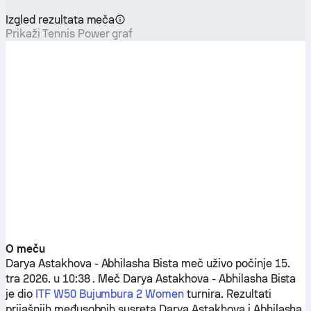
Izgled rezultata meča
Prikaži Tennis Power graf
O meču
Darya Astakhova
-
Abhilasha Bista
meč uživo počinje 15.
tra 2026. u 10:38 . Meč
Darya Astakhova
-
Abhilasha Bista
je dio
ITF W50 Bujumbura 2 Women
turnira. Rezultati
prijašnjih međusobnih susreta
Darya Astakhova
i
Abhilasha