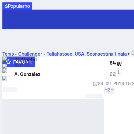
Popularno
C
Tenis
Challenger
Tallahassee, USA
,
Šesnaestina finala
C. Moutet
FAVORIT
6
4
W
ATP 57.
3
L
2
2
A. González
23. 04. 2019.
15:
H2H