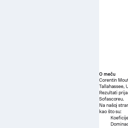
O meču
Corentin Mou
Tallahassee,
Rezultati pri
Sofascoreu.
Na našoj stra
kao što su:
Koeficij
Dominaci