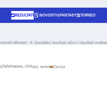
REZULTATI
NOVOSTI
FANTASY
TORNEO
orentin Moutet
-
A. González
rezultati uživo i rezultati među
Tallahassee, USA
20
1. teren
Zemlja