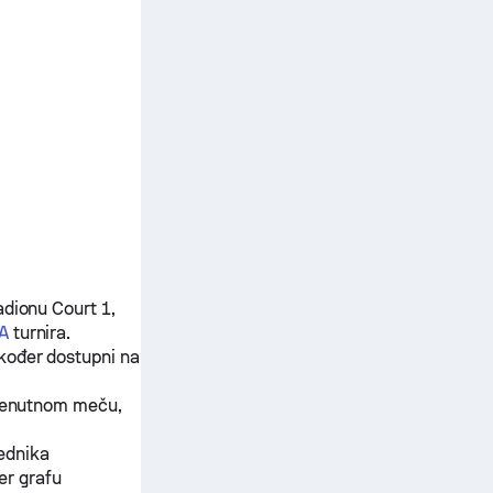
adionu Court 1,
A
turnira.
kođer dostupni na
trenutnom meču,
jednika
er grafu