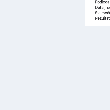
Podloga
Detaljne
Svi među
Rezulta