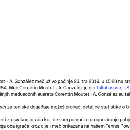
tet
-
A. González
meč uživo počinje 23. tra 2019. u 15:20 na st
 USA. Meč
Corentin Moutet
-
A. González
je dio
Tallahassee, US
jašnjih međusobnih susreta
Corentin Moutet
i
A. González
su ta
nici za teniske događaje možeš pronaći detaljne statistike o 
enti za svakog igrača koji će vam pomoći u prognoziranju pob
ja oba igrača kroz cijeli meč prikazana na našem Tennis Pow