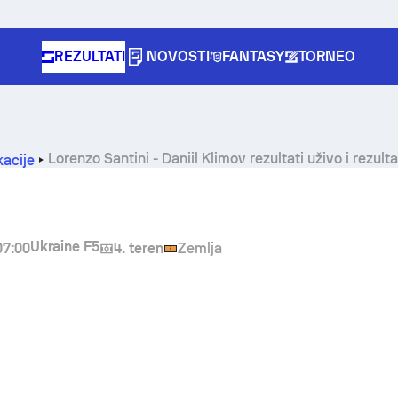
REZULTATI
NOVOSTI
FANTASY
TORNEO
Lorenzo Santini
-
Daniil Klimov
rezultati uživo i rezul
kacije
Ukraine F5
07:00
4. teren
Zemlja