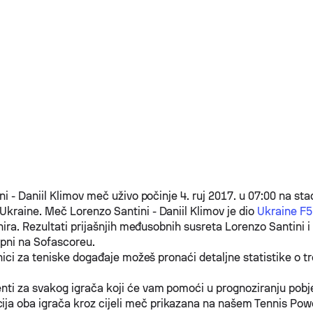
ni
-
Daniil Klimov
meč uživo počinje 4. ruj 2017. u 07:00 na sta
Ukraine. Meč
Lorenzo Santini
-
Daniil Klimov
je dio
Ukraine F5
nira. Rezultati prijašnjih međusobnih susreta
Lorenzo Santini
i
pni na Sofascoreu.
nici za teniske događaje možeš pronaći detaljne statistike o 
enti za svakog igrača koji će vam pomoći u prognoziranju pob
ja oba igrača kroz cijeli meč prikazana na našem Tennis Pow