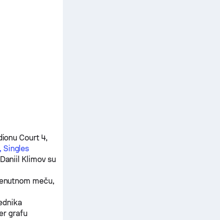
dionu Court 4,
, Singles
Daniil Klimov
su
trenutnom meču,
jednika
er grafu