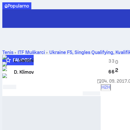
Popularno
Tenis
ITF Muškarci
Ukraine F5, Singles Qualifying
,
Kvalifi
susreta
FAVORIT
L. Santini
3
3
0
2
6
6
D. Klimov
04. 09. 2017.
H2H