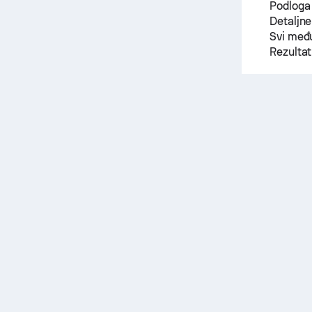
Podloga
Detaljne
Svi među
Rezulta