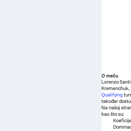
O meču
Lorenzo Santi
Kremenchuk, 
Qualifying
tur
također dostu
Na našoj stra
kao što su:
Koeficij
Dominaci