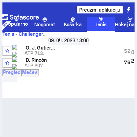
Preuzmi aplikaciju
Popularno
Nogomet
Košarka
Tenis
Hokej na 
Tenis
Challenger
Madrid, Spain, Qualifying
,
1. kvalifikacijska runda
09. 04. 2023.
13:00
Oscar Jose Gutierrez
-
Daniel Rincon
rezultati uživo i
O. J. Gutierrez
rezultati međusobnih susreta
5
2
0
ATP 713.
A
D. Rincón
2
7
6
ATP 207.
7
Pregled
Mečevi