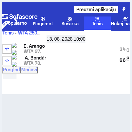
Preuzmi aplikaciju
Popularno
Nogomet
Košarka
Tenis
Hokej na 
Tenis
WTA
250
Nottingham, Great Britain, Qualifying
,
1. kvalifikacijska r
13. 06. 2026.
10:00
Emiliana Arango
-
Anna Bondar
rezultati uživo i rezultati
E. Arango
međusobnih susreta
3
4
0
WTA 97.
A. Bondár
2
6
6
WTA 78.
8
Pregled
Mečevi