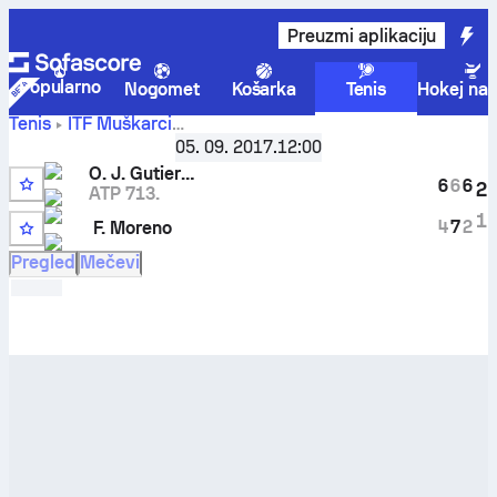
Preuzmi aplikaciju
Popularno
Nogomet
Košarka
Tenis
Hokej na 
Tenis
ITF Muškarci
Oscar Jose
Argentina F6, Singles
05. 09. 2017.
,
Šesnaestina finala
12:00
Gutierrez
-
Federico Moreno
rezultati uživo i rezultati
O. J. Gutierrez
6
6
6
2
međusobnih susreta
ATP 713.
1
4
7
2
F. Moreno
Q
Pregled
Mečevi