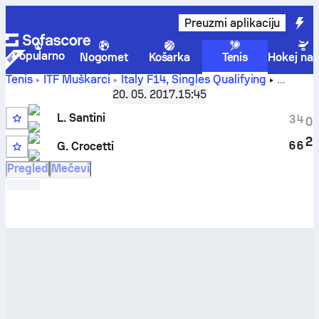
Preuzmi aplikaciju
Popularno
Nogomet
Košarka
Tenis
Hokej na 
Tenis
ITF Muškarci
Italy F14, Singles Qualifying
Lorenzo Santini
-
Gianmarco Crocetti
rezultati uživo i
20. 05. 2017.
15:45
rezultati međusobnih susreta
L. Santini
3
4
0
2
6
6
G. Crocetti
Pregled
Mečevi