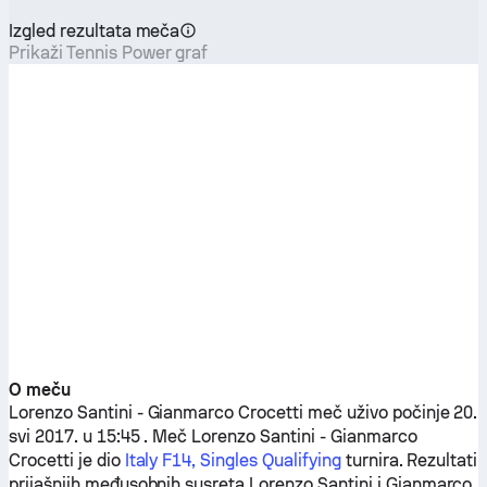
Izgled rezultata meča
Prikaži Tennis Power graf
O meču
Lorenzo Santini
-
Gianmarco Crocetti
meč uživo počinje 20.
svi 2017. u 15:45 . Meč
Lorenzo Santini
-
Gianmarco
Crocetti
je dio
Italy F14, Singles Qualifying
turnira. Rezultati
prijašnjih međusobnih susreta
Lorenzo Santini
i
Gianmarco