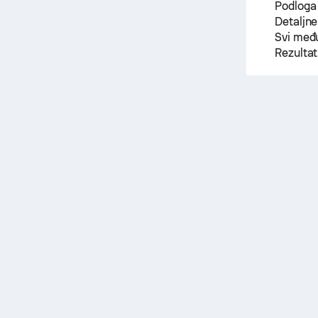
Podloga
Detaljne
Svi među
Rezulta