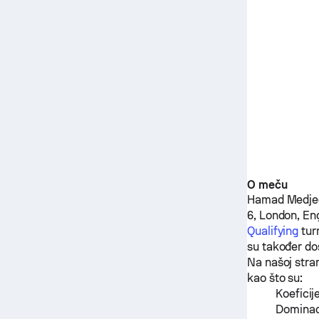
O meču
Hamad Medje
6, London, E
Qualifying
tur
su također do
Na našoj stra
kao što su:
Koeficij
Dominaci