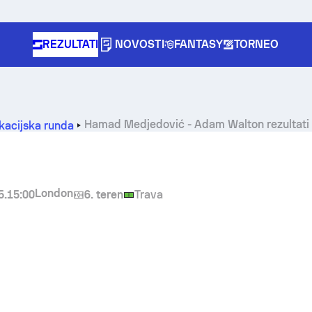
REZULTATI
NOVOSTI
FANTASY
TORNEO
Hamad Medjedović
-
Adam Walton
rezultati 
fikacijska runda
London
5.
15:00
6. teren
Trava