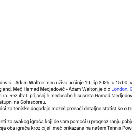
dović
-
Adam Walton
meč uživo počinje 14. lip 2025. u 15:00 
ngland. Meč
Hamad Medjedović
-
Adam Walton
je dio
London, G
nira. Rezultati prijašnjih međusobnih susreta
Hamad Medjedov
stupni na Sofascoreu.
nici za teniske događaje možeš pronaći detaljne statistike o 
enti za svakog igrača koji će vam pomoći u prognoziranju pob
ja oba igrača kroz cijeli meč prikazana na našem Tennis Pow