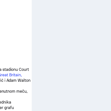
na stadionu Court
reat Britain,
ić
i
Adam Walton
trenutnom meču,
jednika
er grafu