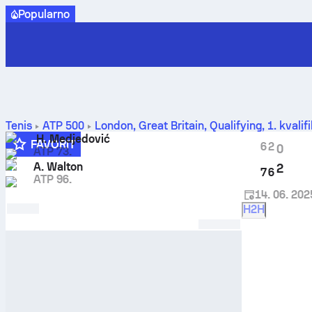
Popularno
Tenis
ATP
500
London, Great Britain, Qualifying
,
1. kvali
međusobnih susreta
H. Medjedović
FAVORIT
6
2
0
ATP 73.
2
A. Walton
2
7
6
ATP 96.
14. 06. 202
H2H