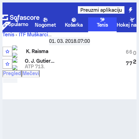
Preuzmi aplikaciju
Popularno
Nogomet
Košarka
Tenis
Hokej na 
Tenis
ITF Muškarci
Kenneth Raisma
Turkey F8, Singles
,
01. 03. 2018.
Šesnaestina finala
07:00
-
Oscar Jose Gutierrez
rezultati uživo i rezultati
K. Raisma
6
6
0
međusobnih susreta
Q
O. J. Gutierrez
2
7
7
ATP 713.
Pregled
Mečevi