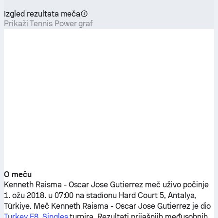
Izgled rezultata meča
Prikaži Tennis Power graf
O meču
Kenneth Raisma
-
Oscar Jose Gutierrez
meč uživo počinje
1. ožu 2018. u 07:00 na stadionu Hard Court 5, Antalya,
Türkiye. Meč
Kenneth Raisma
-
Oscar Jose Gutierrez
je dio
Turkey F8, Singles
turnira. Rezultati prijašnjih međusobnih