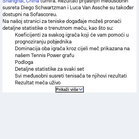
Shanghai, China
turnira. Rezultati prijašnjih međusobnih
susreta
Diego Schwartzman
i
Luca Van Assche
su također
dostupni na Sofascoreu.
Na našoj stranici za teniske događaje možeš pronaći
detaljne statistike o trenutnom meču, kao što su:
Koeficijenti za svakog igrača koji će vam pomoći u
prognoziranju pobjednika
Dominacija oba igrača kroz cijeli meč prikazana na
našem Tennis Power grafu
Podloga
Detaljne statistike za svaki set
Svi međusobni susreti tenisača te njihovi rezultati
Rezultat meča uživo
Prikaži više