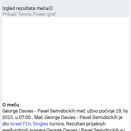
Izgled rezultata meča
Prikaži Tennis Power graf
O meču
George Davies
-
Pavel Semidockih
meč uživo počinje 19. lis
2015. u 07:00 . Meč
George Davies
-
Pavel Semidockih
je
dio
Israel F14, Singles
turnira. Rezultati prijašnjih
međusobnih susreta
George Davies
i
Pavel Semidockih
su