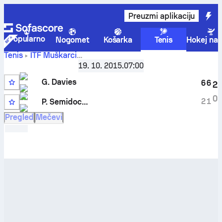
Preuzmi aplikaciju
Popularno
Nogomet
Košarka
Tenis
Hokej na 
Tenis
ITF Muškarci
George Davies
-
Israel F14, Singles
,
19. 10. 2015.
Šesnaestina finala
07:00
Pavel Semidockih
rezultati uživo i rezultati međusobnih
G. Davies
6
6
2
susreta
Q
0
2
1
P. Semidockih
LL
Pregled
Mečevi