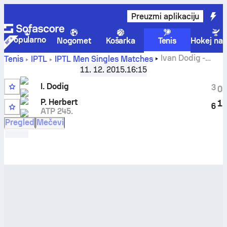
Preuzmi aplikaciju
Popularno
Nogomet
Košarka
Tenis
Hokej na 
Ivan Dodig
-
Tenis
IPTL
IPTL Men Singles Matches
Pierre-Hugues Herbert
rezultati uživo i rezultati
11. 12. 2015.
16:15
međusobnih susreta
I. Dodig
3
0
P. Herbert
1
6
ATP 245.
Pregled
Mečevi