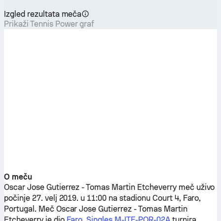
Izgled rezultata meča
Prikaži Tennis Power graf
O meču
Oscar Jose Gutierrez
-
Tomas Martin Etcheverry
meč uživo
počinje 27. velj 2019. u 11:00 na stadionu Court 4, Faro,
Portugal. Meč
Oscar Jose Gutierrez
-
Tomas Martin
Etcheverry
je dio
Faro, Singles M-ITF-POR-02A
turnira.