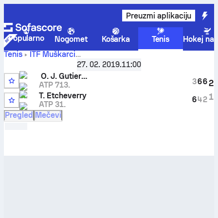
Preuzmi aplikaciju
Popularno
Nogomet
Košarka
Tenis
Hokej na 
Tenis
ITF Muškarci
Oscar
Faro, Singles M-ITF-POR-02A
27. 02. 2019.
,
Šesnaestina finala
11:00
Jose Gutierrez
-
Tomas Martin Etcheverry
rezultati uživo i
O. J. Gutierrez
3
6
6
2
rezultati međusobnih susreta
ATP 713.
Q
T. Etcheverry
1
6
4
2
ATP 31.
Pregled
Mečevi