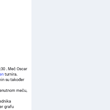
9:30 . Meč
Oscar
en
turnira.
min
su također
trenutnom meču,
jednika
er grafu