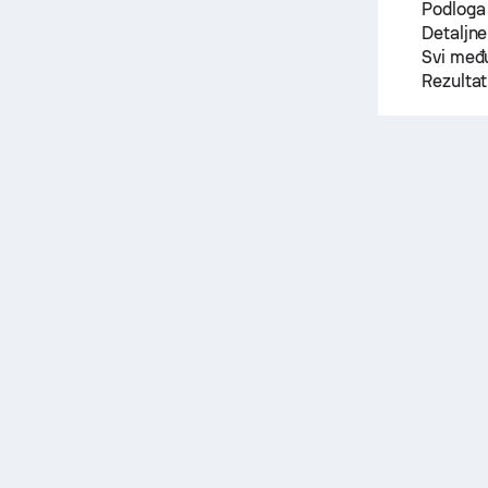
Podloga
Detaljne
Svi među
Rezulta