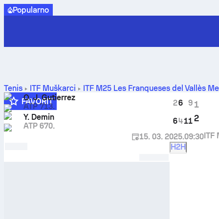
Popularno
Tenis
ITF Muškarci
ITF M25 Les Franqueses del Vallès M
rezultati međusobnih susreta
O. J. Gutierrez
FAVORIT
2
6
9
1
ATP 713.
Y. Demin
2
6
4
11
ATP 670.
ITF 
15. 03. 2025.
09:30
H2H