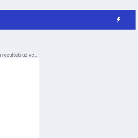
n
rezultati uživo i