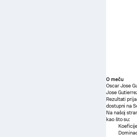
O meču
Oscar Jose Gu
Jose Gutierre
Rezultati pri
dostupni na S
Na našoj stra
kao što su:
Koeficij
Dominaci