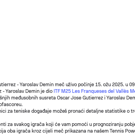
tierrez
-
Yaroslav Demin
meč uživo počinje 15. ožu 2025. u 0
z
-
Yaroslav Demin
je dio
ITF M25 Les Franqueses del Vallès M
jašnjih međusobnih susreta
Oscar Jose Gutierrez
i
Yaroslav De
ofascoreu.
nici za teniske događaje možeš pronaći detaljne statistike o 
enti za svakog igrača koji će vam pomoći u prognoziranju pob
ja oba igrača kroz cijeli meč prikazana na našem Tennis Pow