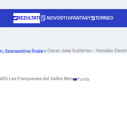
REZULTATI
NOVOSTI
FANTASY
TORNEO
Oscar Jose Gutierrez
-
Yaroslav Demi
en
,
Šesnaestina finala
M25 Les Franqueses del Vallès Men
Tvrda