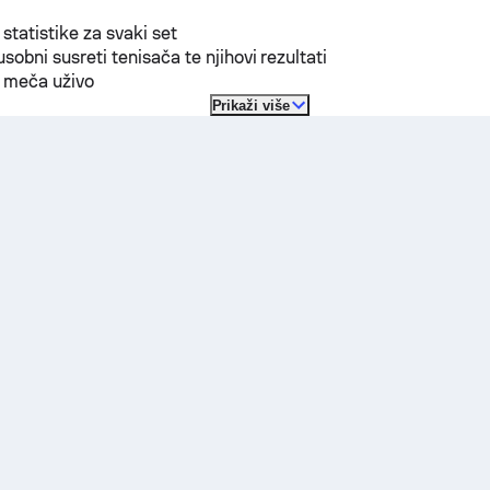
 statistike za svaki set
sobni susreti tenisača te njihovi rezultati
t meča uživo
Prikaži više