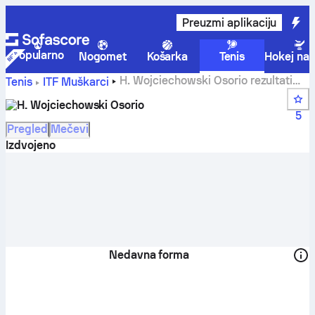
Preuzmi aplikaciju
Popularno
Nogomet
Košarka
Tenis
Hokej na 
H. Wojciechowski Osorio rezultati
Tenis
ITF Muškarci
uživo, raspored i ostali rezultati
H. Wojciechowski Osorio
5
Pregled
Mečevi
Izdvojeno
Nedavna forma