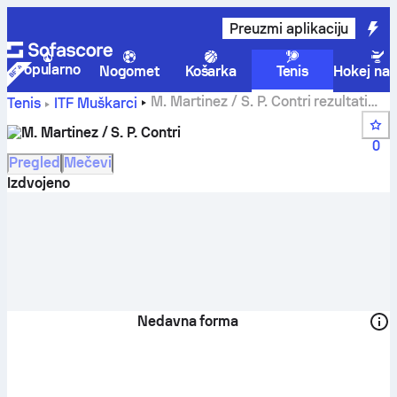
Preuzmi aplikaciju
Popularno
Nogomet
Košarka
Tenis
Hokej na 
M. Martinez / S. P. Contri rezultati
Tenis
ITF Muškarci
uživo, raspored i ostali rezultati
M. Martinez / S. P. Contri
0
Pregled
Mečevi
Izdvojeno
Nedavna forma