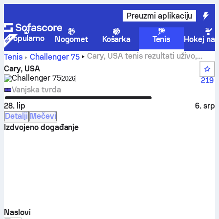
Preuzmi aplikaciju
Popularno
Nogomet
Košarka
Tenis
Hokej na 
Cary, USA tenis rezultati uživo,
Tenis
Challenger
75
rezultati u grupama i mečevi
Cary, USA
Challenger
75
Select season in unique tournament header
2026
219
Vanjska tvrda
28. lip
6. srp
Detalji
Mečevi
Izdvojeno događanje
Naslovi