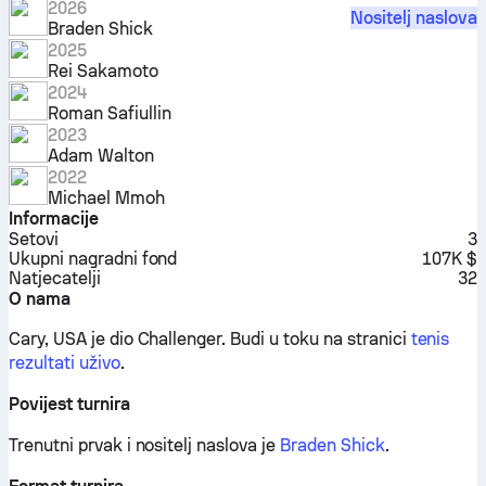
2026
Nositelj naslova
Braden Shick
2025
Rei Sakamoto
2024
Roman Safiullin
2023
Adam Walton
2022
Michael Mmoh
Informacije
Setovi
3
Ukupni nagradni fond
107K $
Natjecatelji
32
O nama
Cary, USA je dio Challenger.
Budi u toku na stranici
tenis
rezultati uživo
.
Povijest turnira
Trenutni prvak i nositelj naslova je
Braden Shick
.