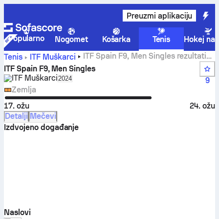
Preuzmi aplikaciju
Popularno
Nogomet
Košarka
Tenis
Hokej na 
ITF Spain F9, Men Singles rezultati
Tenis
ITF Muškarci
uživo i mečevi
ITF Spain F9, Men Singles
ITF Muškarci
Select season in unique tournament header
2024
9
Zemlja
17. ožu
24. ožu
Detalji
Mečevi
Izdvojeno događanje
Naslovi