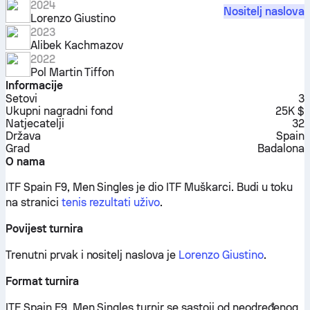
2024
Nositelj naslova
Lorenzo Giustino
2023
Alibek Kachmazov
2022
Pol Martin Tiffon
Informacije
Setovi
3
Ukupni nagradni fond
25K $
Natjecatelji
32
Država
Spain
Grad
Badalona
O nama
ITF Spain F9, Men Singles je dio ITF Muškarci.
Budi u toku
na stranici
tenis rezultati uživo
.
Povijest turnira
Trenutni prvak i nositelj naslova je
Lorenzo Giustino
.
Format turnira
ITF Spain F9, Men Singles turnir se sastoji od neodređenog