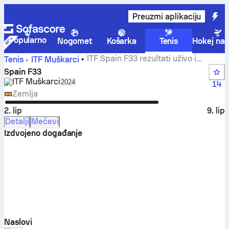
Preuzmi aplikaciju
Popularno
Nogomet
Košarka
Tenis
Hokej na 
ITF Spain F33 rezultati uživo i
Tenis
ITF Muškarci
mečevi
Spain F33
ITF Muškarci
Select season in unique tournament header
2024
14
Zemlja
2. lip
9. lip
Detalji
Mečevi
Izdvojeno događanje
Naslovi