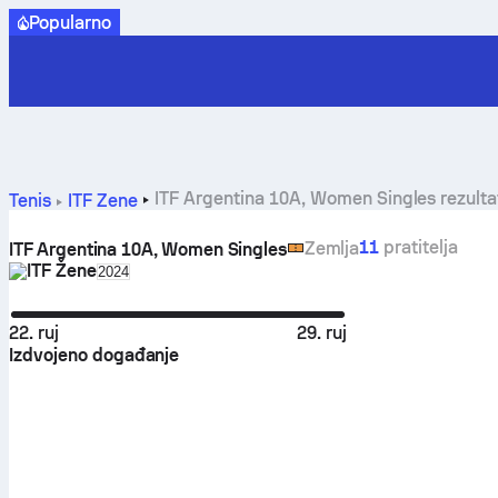
Popularno
ITF Argentina 10A, Women Singles rezultat
Tenis
ITF Žene
11
pratitelja
Zemlja
ITF Argentina 10A, Women Singles
ITF Žene
Select season in unique tournament header
2024
22. ruj
29. ruj
Izdvojeno događanje