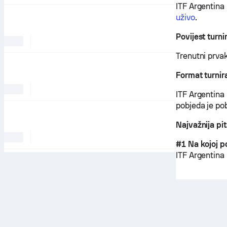
ITF Argentina
uživo
.
Povijest turni
Trenutni prvak
Format turnir
ITF Argentina
pobjeda je pob
Najvažnija pi
#1 Na kojoj p
ITF Argentina