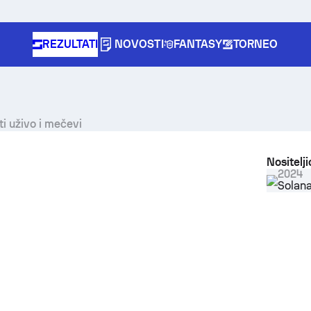
REZULTATI
NOVOSTI
FANTASY
TORNEO
i uživo i mečevi
Nositelj
2024
Solana