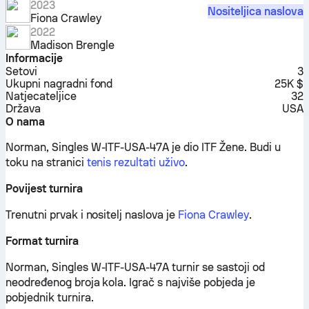
2023
Nositeljica naslova
Fiona Crawley
2022
Madison Brengle
Informacije
Setovi
3
Ukupni nagradni fond
25K $
Natjecateljice
32
Država
USA
O nama
Norman, Singles W-ITF-USA-47A je dio ITF Žene.
Budi u
toku na stranici
tenis rezultati uživo
.
Povijest turnira
Trenutni prvak i nositelj naslova je
Fiona Crawley
.
Format turnira
Norman, Singles W-ITF-USA-47A turnir se sastoji od
neodređenog broja kola. Igrač s najviše pobjeda je
pobjednik turnira.