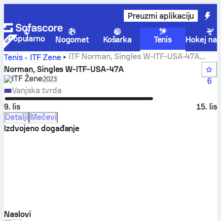
Preuzmi aplikaciju
Popularno
Nogomet
Košarka
Tenis
Hokej na 
ITF Norman, Singles W-ITF-USA-47A
Tenis
ITF Žene
rezultati uživo i mečevi
Norman, Singles W-ITF-USA-47A
ITF Žene
Select season in unique tournament header
2023
6
Vanjska tvrda
9. lis
15. lis
Detalji
Mečevi
Izdvojeno događanje
Naslovi