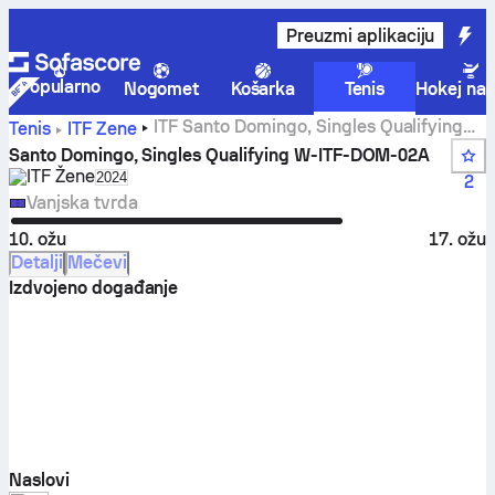
Preuzmi aplikaciju
Popularno
Nogomet
Košarka
Tenis
Hokej na 
ITF Santo Domingo, Singles Qualifying
Tenis
ITF Žene
W-ITF-DOM-02A rezultati uživo i mečevi
Santo Domingo, Singles Qualifying W-ITF-DOM-02A
ITF Žene
Select season in unique tournament header
2024
2
Vanjska tvrda
10. ožu
17. ožu
Detalji
Mečevi
Izdvojeno događanje
Naslovi