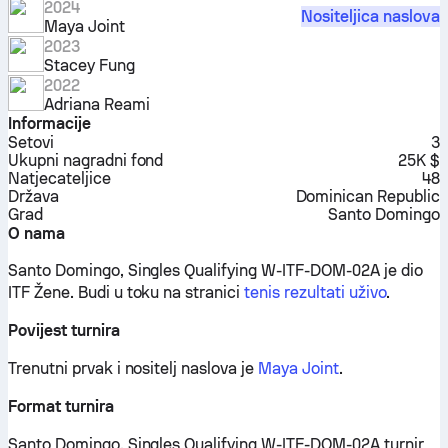
2024
Nositeljica naslova
Maya Joint
2023
Stacey Fung
2022
Adriana Reami
Informacije
Setovi
3
Ukupni nagradni fond
25K $
Natjecateljice
48
Država
Dominican Republic
Grad
Santo Domingo
O nama
Santo Domingo, Singles Qualifying W-ITF-DOM-02A je dio
ITF Žene.
Budi u toku na stranici
tenis rezultati uživo
.
Povijest turnira
Trenutni prvak i nositelj naslova je
Maya Joint
.
Format turnira
Santo Domingo, Singles Qualifying W-ITF-DOM-02A turnir