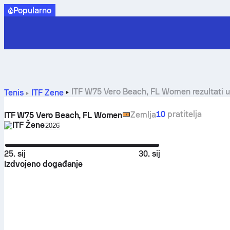
Popularno
ITF W75 Vero Beach, FL
Tenis
ITF Žene
10
pratitelja
Zemlja
ITF W75 Vero Beach, FL Women
ITF Žene
Select season in unique tournament header
2026
25. sij
30. sij
Izdvojeno događanje