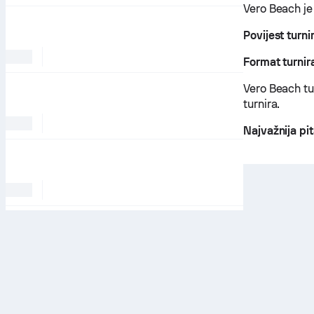
Vero Beach je 
Povijest turni
Format turnir
Vero Beach tur
turnira.
Najvažnija pi