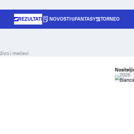
REZULTATI
NOVOSTI
FANTASY
TORNEO
 Women rezultati uživo i mečevi
Nositelj
2026
Bianc