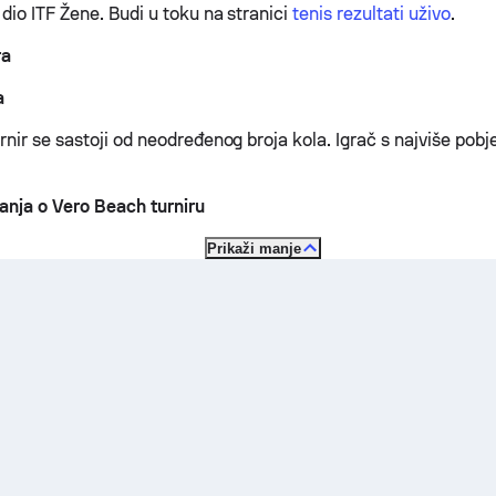
dio ITF Žene.
Budi u toku na stranici
tenis rezultati uživo
.
ra
a
nir se sastoji od neodređenog broja kola. Igrač s najviše pobj
tanja o Vero Beach turniru
Prikaži manje