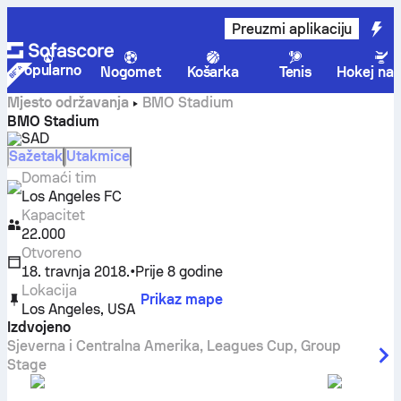
Preuzmi aplikaciju
Popularno
Nogomet
Košarka
Tenis
Hokej na 
Mjesto održavanja
BMO Stadium
BMO Stadium
SAD
Sažetak
Utakmice
Domaći tim
Los Angeles FC
Kapacitet
22.000
Otvoreno
18. travnja 2018.
•
Prije 8 godine
Lokacija
Prikaz mape
Los Angeles
,
USA
Izdvojeno
Sjeverna i Centralna Amerika
,
Leagues Cup, Group
Stage