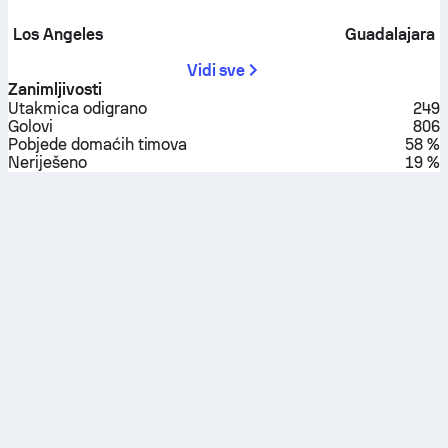
Los Angeles
Guadalajara
Vidi sve
Zanimljivosti
Utakmica odigrano
249
Golovi
806
Pobjede domaćih timova
58 %
Neriješeno
19 %