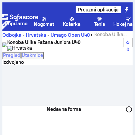
Preuzmi aplikaciju
Popularno
Nogomet
Košarka
Tenis
Hokej na 
Konoba Ulika
Odbojka
Hrvatska
Umago Open U40
Fažana Juniors U40 - rezultati uživo, raspored, utakmice i
Konoba Ulika Fažana Juniors U40
poredak | Sofascore
Hrvatska
0
Pregled
Utakmice
Izdvojeno
Nedavna forma