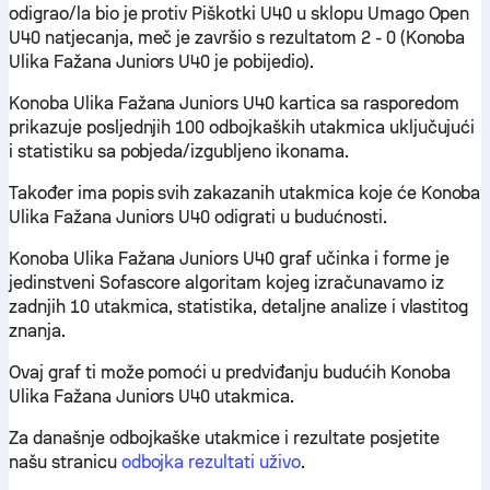
odigrao/la bio je protiv Piškotki U40 u sklopu Umago Open
U40 natjecanja, meč je završio s rezultatom 2 - 0 (Konoba
Ulika Fažana Juniors U40 je pobijedio).
Konoba Ulika Fažana Juniors U40 kartica sa rasporedom
prikazuje posljednjih 100 odbojkaških utakmica uključujući
i statistiku sa pobjeda/izgubljeno ikonama.
Također ima popis svih zakazanih utakmica koje će Konoba
Ulika Fažana Juniors U40 odigrati u budućnosti.
Konoba Ulika Fažana Juniors U40 graf učinka i forme je
jedinstveni Sofascore algoritam kojeg izračunavamo iz
zadnjih 10 utakmica, statistika, detaljne analize i vlastitog
znanja.
Ovaj graf ti može pomoći u predviđanju budućih Konoba
Ulika Fažana Juniors U40 utakmica.
Za današnje odbojkaške utakmice i rezultate posjetite
našu stranicu
odbojka rezultati uživo
.