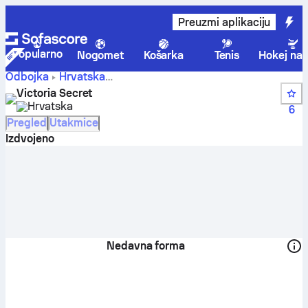
Preuzmi aplikaciju
Popularno
Nogomet
Košarka
Tenis
Hokej na 
Odbojka
Hrvatska
Victoria
Rekreativna odbojkaška liga - Druga divizija
Victoria Secret
Secret - rezultati uživo, raspored, utakmice i poredak |
Hrvatska
6
Sofascore
Pregled
Utakmice
Izdvojeno
Nedavna forma