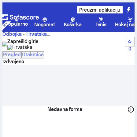
Preuzmi aplikaciju
Popularno
Nogomet
Košarka
Tenis
Hokej na 
Odbojka
Hrvatska
Zaprešić girls
Humanitarni Turnir ZaROLaj dobru priču!
Zaprešić girls
- rezultati uživo, raspored, utakmice i poredak | Sofascore
Hrvatska
0
Pregled
Utakmice
Izdvojeno
Nedavna forma