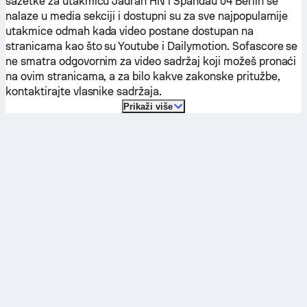
sažetke za utakmicu
Jadran HN
i
Spandau 04 Berlin
se
nalaze u media sekciji i dostupni su za sve najpopularnije
utakmice odmah kada video postane dostupan na
stranicama kao što su Youtube i Dailymotion. Sofascore se
ne smatra odgovornim za video sadržaj koji možeš pronaći
na ovim stranicama, a za bilo kakve zakonske pritužbe,
kontaktirajte vlasnike sadržaja.
Prikaži više