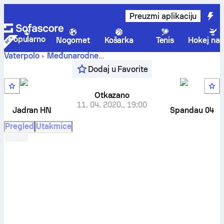
Preuzmi aplikaciju
Popularno
Nogomet
Košarka
Tenis
Hokej na 
Vaterpolo
Međunarodne
Jadran HN
-
LEN Champions League, Grupa A
Dodaj u Favorite
Spandau 04 Berlin
Otkazano
11. 04. 2020.
,
19:00
Jadran HN
Spandau 04
Pregled
Utakmice