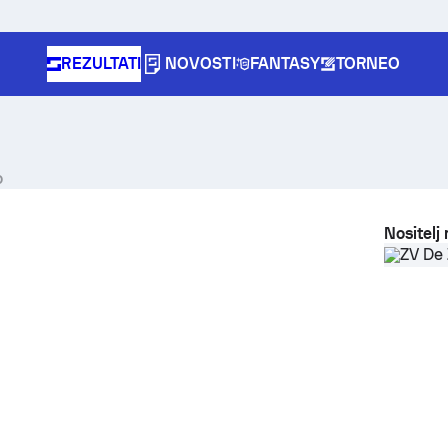
REZULTATI
NOVOSTI
FANTASY
TORNEO
o
Nositelj
ZV De