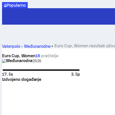
Popularno
Euro Cup, Women rezultati uživ
Vaterpolo
Međunarodne
Euro Cup, Women
16
pratitelja
Međunarodne
Select season in unique tournament header
25/26
17. lis
3. lip
Izdvojeno događanje