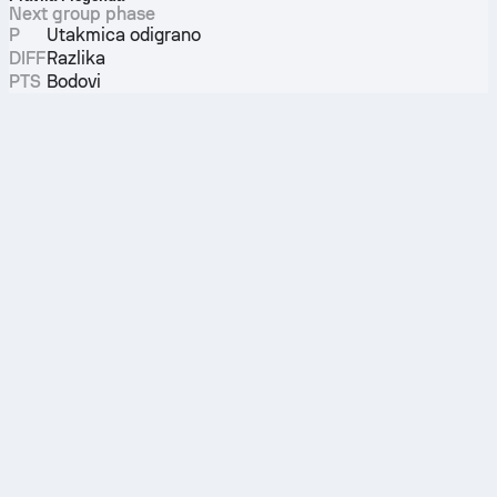
Next group phase
P
Utakmica odigrano
DIFF
Razlika
PTS
Bodovi