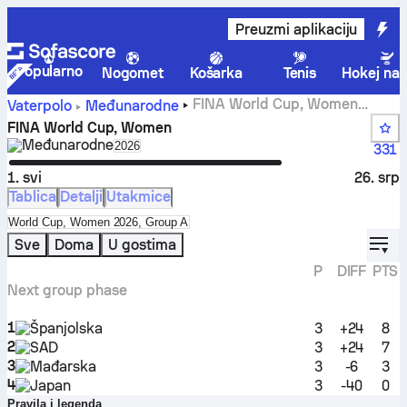
Preuzmi aplikaciju
Popularno
Nogomet
Košarka
Tenis
Hokej na 
FINA World Cup, Women
Vaterpolo
Međunarodne
rezultati uživo
FINA World Cup, Women
Međunarodne
Select season in unique tournament header
2026
331
1. svi
26. srp
Tablica
Detalji
Utakmice
Select standings table in tournament standings
World Cup, Women 2026, Group A
displ
Sve
Doma
U gostima
P
DIFF
PTS
Next group phase
1
Španjolska
3
+24
8
2
SAD
3
+24
7
3
Mađarska
3
-6
3
4
Japan
3
-40
0
Pravila i legenda