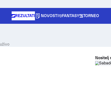
REZULTATI
NOVOSTI
FANTASY
TORNEO
 uživo
Nositelj
Sabade