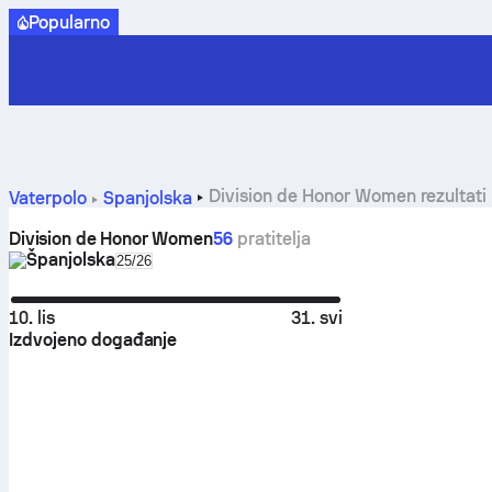
Popularno
Division de Honor Women rezultati
Vaterpolo
Španjolska
Division de Honor Women
56
pratitelja
Španjolska
Select season in unique tournament header
25/26
10. lis
31. svi
Izdvojeno događanje