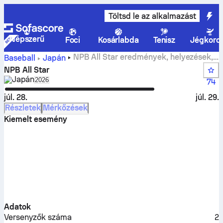
Töltsd le az alkalmazást
Népszerű
Foci
Kosárlabda
Tenisz
Jégkoro
NPB All Star eredmények, helyezések,
Baseball
Japán
rájátszás, program, csapatok és statisztikák
NPB All Star
Japán
Select season in unique tournament header
2026
74
júl. 28.
júl. 29.
Részletek
Mérkőzések
Kiemelt esemény
Adatok
Versenyzők száma
2