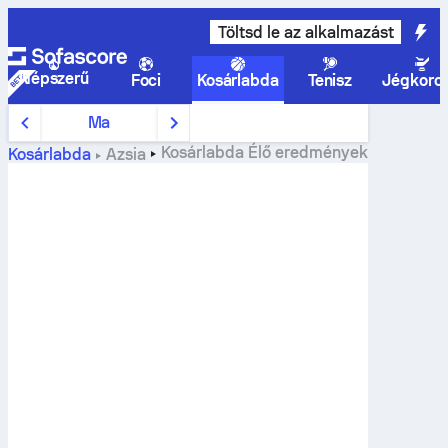
Töltsd le az alkalmazást
Népszerű
Foci
Kosárlabda
Tenisz
Jégkoro
Ma
Kosárlabda
Élő eredmények
Kosárlabda
Ázsia