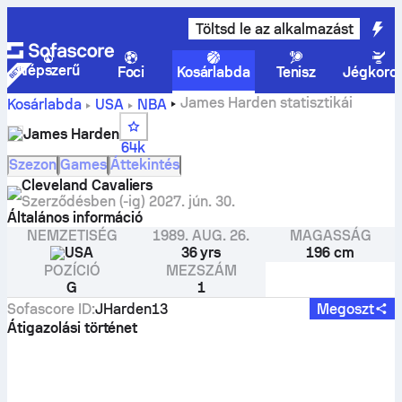
Töltsd le az alkalmazást
Népszerű
Foci
Kosárlabda
Tenisz
Jégkoro
James Harden statisztikái
Kosárlabda
USA
NBA
James Harden
64k
Szezon
Games
Áttekintés
Cleveland Cavaliers
Szerződésben (-ig)
2027. jún. 30.
Általános információ
NEMZETISÉG
1989. AUG. 26.
MAGASSÁG
USA
36 yrs
196 cm
POZÍCIÓ
MEZSZÁM
G
1
Sofascore ID
:
JHarden13
Megoszt
Átigazolási történet