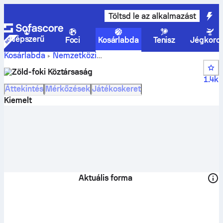
Töltsd le az alkalmazást
Népszerű
Foci
Kosárlabda
Tenisz
Jégkoro
Kosárlabda
Nemzetközi
Zöld-foki
FIBA World Cup Qualification, Africa
Zöld-foki Köztársaság
Köztársaság állások, helyezések, program és játékosok
1.4k
Áttekintés
Mérkőzések
Játékoskeret
Kiemelt
Aktuális forma