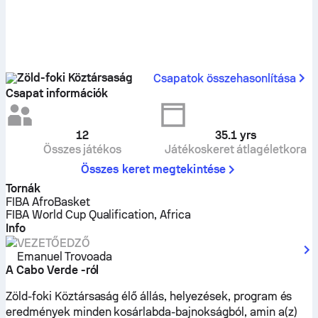
Zöld-foki Köztársaság
Csapatok összehasonlítása
Csapat információk
12
35.1
yrs
Összes játékos
Játékoskeret átlagéletkora
Összes keret megtekintése
Tornák
FIBA AfroBasket
FIBA World Cup Qualification, Africa
Info
VEZETŐEDZŐ
Emanuel Trovoada
A Cabo Verde -ról
Zöld-foki Köztársaság élő állás, helyezések, program és
eredmények minden kosárlabda-bajnokságból, amin a(z)