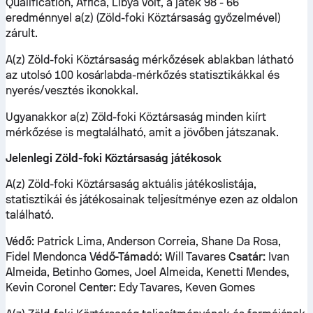
Qualification, Africa, Libya volt, a játék 98 - 66
eredménnyel a(z) (Zöld-foki Köztársaság győzelmével)
zárult.
A(z) Zöld-foki Köztársaság mérkőzések ablakban látható
az utolsó 100 kosárlabda-mérkőzés statisztikákkal és
nyerés/vesztés ikonokkal.
Ugyanakkor a(z) Zöld-foki Köztársaság minden kiírt
mérkőzése is megtalálható, amit a jövőben játszanak.
Jelenlegi Zöld-foki Köztársaság játékosok
A(z) Zöld-foki Köztársaság aktuális játékoslistája,
statisztikái és játékosainak teljesítménye ezen az oldalon
található.
Védő:
Patrick Lima, Anderson Correia, Shane Da Rosa,
Fidel Mendonca
Védő-Támadó:
Will Tavares
Csatár:
Ivan
Almeida, Betinho Gomes, Joel Almeida, Kenetti Mendes,
Kevin Coronel
Center:
Edy Tavares, Keven Gomes