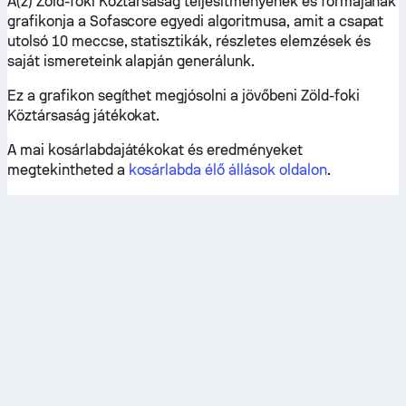
A(z) Zöld-foki Köztársaság teljesítményének és formájának
grafikonja a Sofascore egyedi algoritmusa, amit a csapat
utolsó 10 meccse, statisztikák, részletes elemzések és
saját ismereteink alapján generálunk.
Ez a grafikon segíthet megjósolni a jövőbeni Zöld-foki
Köztársaság játékokat.
A mai kosárlabdajátékokat és eredményeket
megtekintheted a
kosárlabda élő állások oldalon
.