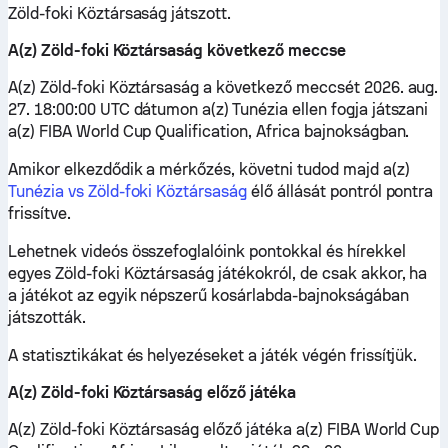
Zöld-foki Köztársaság játszott.
A(z) Zöld-foki Köztársaság következő meccse
A(z) Zöld-foki Köztársaság a következő meccsét 2026. aug.
27. 18:00:00 UTC dátumon a(z) Tunézia ellen fogja játszani
a(z) FIBA World Cup Qualification, Africa bajnokságban.
Amikor elkezdődik a mérkőzés, követni tudod majd a(z)
Tunézia vs Zöld-foki Köztársaság
élő állását pontról pontra
frissítve.
Lehetnek videós összefoglalóink pontokkal és hírekkel
egyes Zöld-foki Köztársaság játékokról, de csak akkor, ha
a játékot az egyik népszerű kosárlabda-bajnokságában
játszották.
A statisztikákat és helyezéseket a játék végén frissítjük.
A(z) Zöld-foki Köztársaság előző játéka
A(z) Zöld-foki Köztársaság előző játéka a(z) FIBA World Cup