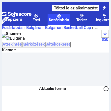
Töltsd le az alkalmazást
Népszerű
Foci
Kosárlabda
Tenisz
Jégkoro
Kosárlabda
Bulgária
Bulgarian Basketball Cup
Shumen állások, helyezések, program és játékosok
Shumen
Bulgária
230
Áttekintés
Mérkőzések
Játékoskeret
Kiemelt
Aktuális forma