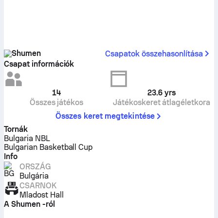
Shumen
Csapatok összehasonlítása
Csapat információk
14
23.6
yrs
Összes játékos
Játékoskeret átlagéletkora
Összes keret megtekintése
Tornák
Bulgaria NBL
Bulgarian Basketball Cup
Info
ORSZÁG
Bulgária
CSARNOK
Mladost Hall
A Shumen -ról