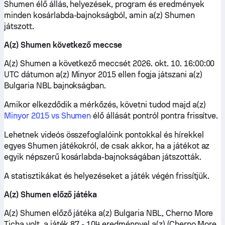
Shumen élő állás, helyezések, program és eredmények
minden kosárlabda-bajnokságból, amin a(z) Shumen
játszott.
A(z) Shumen következő meccse
A(z) Shumen a következő meccsét 2026. okt. 10. 16:00:00
UTC dátumon a(z) Minyor 2015 ellen fogja játszani a(z)
Bulgaria NBL bajnokságban.
Amikor elkezdődik a mérkőzés, követni tudod majd a(z)
Minyor 2015 vs Shumen
élő állását pontról pontra frissítve.
Lehetnek videós összefoglalóink pontokkal és hírekkel
egyes Shumen játékokról, de csak akkor, ha a játékot az
egyik népszerű kosárlabda-bajnokságában játszották.
A statisztikákat és helyezéseket a játék végén frissítjük.
A(z) Shumen előző játéka
A(z) Shumen előző játéka a(z) Bulgaria NBL, Cherno More
Ticha volt, a játék 87 - 104 eredménnyel a(z) (Cherno More