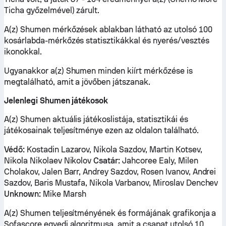
Ticha győzelmével) zárult.
A(z) Shumen mérkőzések ablakban látható az utolsó 100
kosárlabda-mérkőzés statisztikákkal és nyerés/vesztés
ikonokkal.
Ugyanakkor a(z) Shumen minden kiírt mérkőzése is
megtalálható, amit a jövőben játszanak.
Jelenlegi Shumen játékosok
A(z) Shumen aktuális játékoslistája, statisztikái és
játékosainak teljesítménye ezen az oldalon található.
Védő:
Kostadin Lazarov, Nikola Sazdov, Martin Kotsev,
Nikola Nikolaev Nikolov
Csatár:
Jahcoree Ealy, Milen
Cholakov, Jalen Barr, Andrey Sazdov, Rosen Ivanov, Andrei
Sazdov, Baris Mustafa, Nikola Varbanov, Miroslav Denchev
Unknown:
Mike Marsh
A(z) Shumen teljesítményének és formájának grafikonja a
Sofascore egyedi algoritmusa, amit a csapat utolsó 10