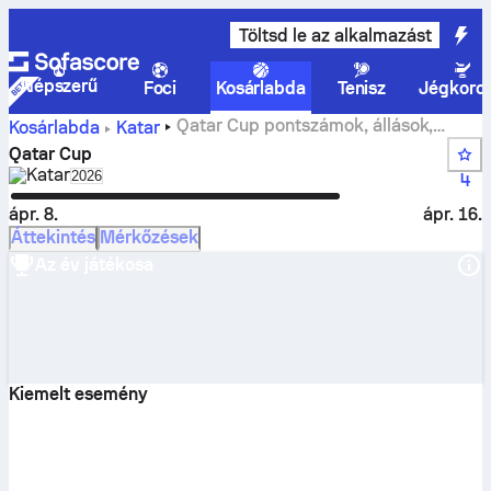
Töltsd le az alkalmazást
Népszerű
Foci
Kosárlabda
Tenisz
Jégkoro
Qatar Cup pontszámok, állások,
Kosárlabda
Katar
menetrend és statisztikák
Qatar Cup
Katar
Select season in unique tournament header
2026
4
ápr. 8.
ápr. 16.
Áttekintés
Mérkőzések
Az év játékosa
Kiemelt esemény