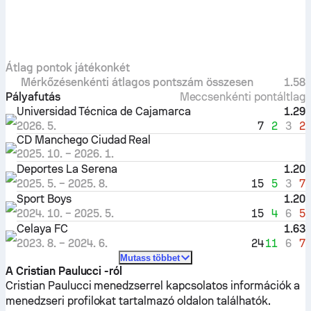
Átlag pontok játékonkét
Mérkőzésenkénti átlagos pontszám összesen
1.58
Pályafutás
Meccsenkénti pontáltlag
Universidad Técnica de Cajamarca
1.29
7
2
3
2
2026. 5.
CD Manchego Ciudad Real
2025. 10.
–
2026. 1.
Deportes La Serena
1.20
15
5
3
7
2025. 5.
–
2025. 8.
Sport Boys
1.20
15
4
6
5
2024. 10.
–
2025. 5.
Celaya FC
1.63
24
11
6
7
2023. 8.
–
2024. 6.
Mutass többet
A Cristian Paulucci -ról
Cristian Paulucci menedzserrel kapcsolatos információk a
menedzseri profilokat tartalmazó oldalon találhatók.