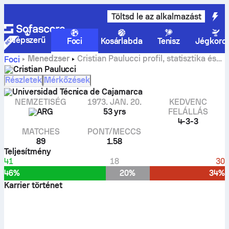
Töltsd le az alkalmazást
Népszerű
Foci
Kosárlabda
Tenisz
Jégkoro
Menedzser
Cristian Paulucci profil, statisztika és
Foci
karrierelőzmény
Cristian Paulucci
Részletek
Mérkőzések
Universidad Técnica de Cajamarca
NEMZETISÉG
1973. JAN. 20.
KEDVENC
ARG
53 yrs
FELÁLLÁS
4-3-3
MATCHES
PONT/MECCS
89
1.58
Teljesítmény
41
18
30
46%
20%
34%
Karrier történet