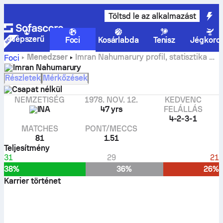
Töltsd le az alkalmazást
Népszerű
Foci
Kosárlabda
Tenisz
Jégkoro
Menedzser
Imran Nahumarury profil, statisztika és
Foci
karrierelőzmény
Imran Nahumarury
Részletek
Mérkőzések
Csapat nélkül
NEMZETISÉG
1978. NOV. 12.
KEDVENC
INA
47 yrs
FELÁLLÁS
4-2-3-1
MATCHES
PONT/MECCS
81
1.51
Teljesítmény
31
29
21
38%
36%
26%
Karrier történet