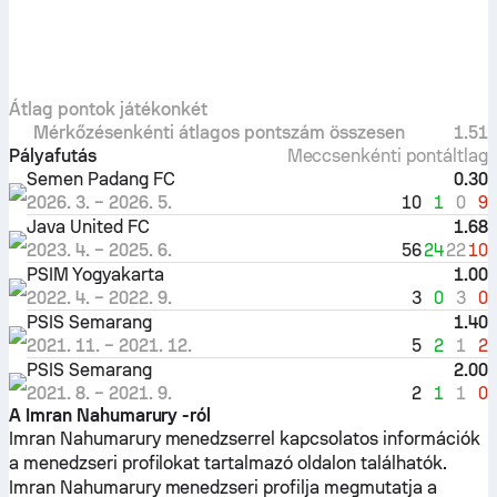
Átlag pontok játékonkét
Mérkőzésenkénti átlagos pontszám összesen
1.51
Pályafutás
Meccsenkénti pontáltlag
Semen Padang FC
0.30
10
1
0
9
2026. 3.
–
2026. 5.
Java United FC
1.68
56
24
22
10
2023. 4.
–
2025. 6.
PSIM Yogyakarta
1.00
3
0
3
0
2022. 4.
–
2022. 9.
PSIS Semarang
1.40
5
2
1
2
2021. 11.
–
2021. 12.
PSIS Semarang
2.00
2
1
1
0
2021. 8.
–
2021. 9.
A Imran Nahumarury -ról
Imran Nahumarury menedzserrel kapcsolatos információk
a menedzseri profilokat tartalmazó oldalon találhatók.
Imran Nahumarury menedzseri profilja megmutatja a