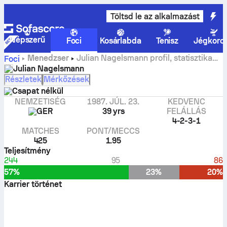
Töltsd le az alkalmazást
Népszerű
Foci
Kosárlabda
Tenisz
Jégkoro
Menedzser
Julian Nagelsmann profil, statisztika
Foci
és karrierelőzmény
Julian Nagelsmann
Részletek
Mérkőzések
Csapat nélkül
NEMZETISÉG
1987. JÚL. 23.
KEDVENC
GER
39 yrs
FELÁLLÁS
4-2-3-1
MATCHES
PONT/MECCS
425
1.95
Teljesítmény
244
95
86
57%
23%
20%
Karrier történet