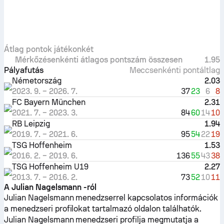
Átlag pontok játékonkét
Mérkőzésenkénti átlagos pontszám összesen
1.95
Pályafutás
Meccsenkénti pontáltlag
Németország
2.03
37
23
6
8
2023. 9.
–
2026. 7.
FC Bayern München
2.31
84
60
14
10
2021. 7.
–
2023. 3.
RB Leipzig
1.94
95
54
22
19
2019. 7.
–
2021. 6.
TSG Hoffenheim
1.53
136
55
43
38
2016. 2.
–
2019. 6.
TSG Hoffenheim U19
2.27
73
52
10
11
2013. 7.
–
2016. 2.
A Julian Nagelsmann -ról
Julian Nagelsmann menedzserrel kapcsolatos információk
a menedzseri profilokat tartalmazó oldalon találhatók.
Julian Nagelsmann menedzseri profilja megmutatja a